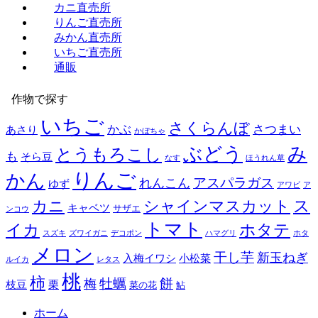
カニ直売所
りんご直売所
みかん直売所
いちご直売所
通販
作物で探す
いちご
さくらんぼ
かぶ
さつまい
あさり
かぼちゃ
み
ぶどう
とうもろこし
も
そら豆
なす
ほうれん草
りんご
かん
アスパラガス
れんこん
ゆず
アワビ
ア
ス
カニ
シャインマスカット
キャベツ
サザエ
ンコウ
トマト
イカ
ホタテ
スズキ
ズワイガニ
デコポン
ハマグリ
ホタ
メロン
干し芋
新玉ねぎ
入梅イワシ
小松菜
ルイカ
レタス
桃
柿
餅
牡蠣
梅
枝豆
栗
菜の花
鮎
ホーム