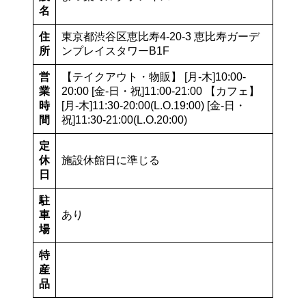
名
住
東京都渋谷区恵比寿4-20-3 恵比寿ガーデ
所
ンプレイスタワーB1F
営
【テイクアウト・物販】 [月-木]10:00-
業
20:00 [金-日・祝]11:00-21:00 【カフェ】
時
[月-木]11:30-20:00(L.O.19:00) [金-日・
間
祝]11:30-21:00(L.O.20:00)
定
休
施設休館日に準じる
日
駐
車
あり
場
特
産
品