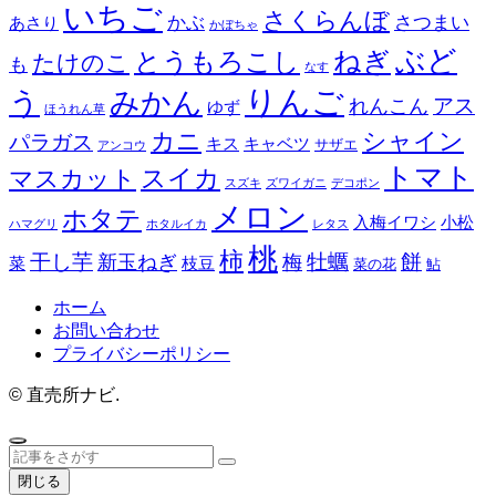
いちご
さくらんぼ
かぶ
さつまい
あさり
かぼちゃ
ぶど
とうもろこし
ねぎ
たけのこ
も
なす
りんご
みかん
う
アス
れんこん
ゆず
ほうれん草
カニ
シャイン
パラガス
キス
キャベツ
サザエ
アンコウ
トマト
スイカ
マスカット
スズキ
ズワイガニ
デコポン
メロン
ホタテ
入梅イワシ
小松
ハマグリ
ホタルイカ
レタス
桃
柿
餅
干し芋
牡蠣
新玉ねぎ
梅
菜
枝豆
菜の花
鮎
ホーム
お問い合わせ
プライバシーポリシー
©
直売所ナビ.
閉じる