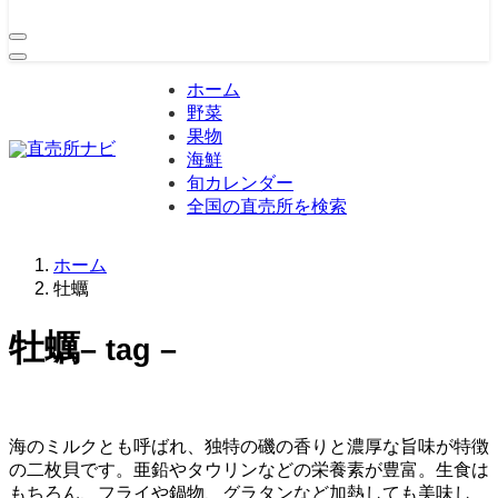
ホーム
野菜
果物
海鮮
旬カレンダー
全国の直売所を検索
ホーム
牡蠣
牡蠣
– tag –
海のミルクとも呼ばれ、独特の磯の香りと濃厚な旨味が特徴
の二枚貝です。亜鉛やタウリンなどの栄養素が豊富。生食は
もちろん、フライや鍋物、グラタンなど加熱しても美味し