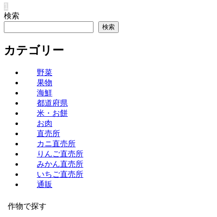
1
検索
検索
カテゴリー
野菜
果物
海鮮
都道府県
米・お餅
お肉
直売所
カニ直売所
りんご直売所
みかん直売所
いちご直売所
通販
作物で探す