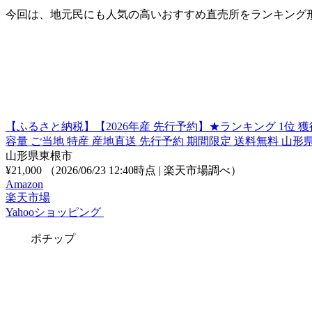
今回は、地元民にも人気の高いおすすめ直売所をランキング
【ふるさと納税】【2026年産 先行予約】★ランキング 1位 獲得★
容量 ご当地 特産 産地直送 先行予約 期間限定 送料無料 山形
山形県東根市
¥21,000
（2026/06/23 12:40時点 | 楽天市場調べ）
Amazon
楽天市場
Yahooショッピング
ポチップ