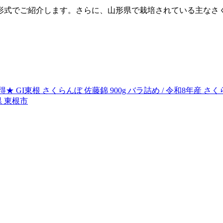
形式でご紹介します。さらに、山形県で栽培されている主なさ
 GI東根 さくらんぼ 佐藤錦 900g バラ詰め / 令和8年産 さ
県 東根市