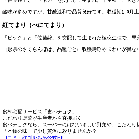
「佐藤錦」と「セネカ」を交配して生まれた早生種で、大きさ
酸味が多めですが、甘酸適和で品質良好です。収穫期は6月
紅てまり（べにてまり）
「ビック」と「佐藤錦」を交配して生まれた極晩生種で、果実
山形県のさくらんぼは、品種ごとに収穫時期や味わいが異な
食材宅配サービス「食べチョク」
こだわり野菜が生産者から直接届く
食べチョクなら、スーパーにはない珍しい野菜や、こだわり
「本物の味」で少し贅沢に彩りませんか？
口コミ・評判をみる
公式HP