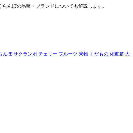
くらんぼの品種・ブランドについても解説します。
くらんぼ サクランボ チェリー フルーツ 果物 くだもの 化粧箱 大