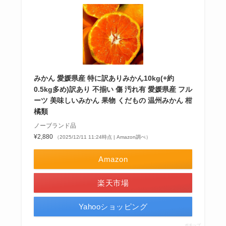
みかん 愛媛県産 特に訳ありみかん10kg(+約
0.5kg多め)訳あり 不揃い 傷 汚れ有 愛媛県産 フル
ーツ 美味しいみかん 果物 くだもの 温州みかん 柑
橘類
ノーブランド品
¥2,880
（2025/12/11 11:24時点 | Amazon調べ）
Amazon
楽天市場
Yahooショッピング
ポチップ