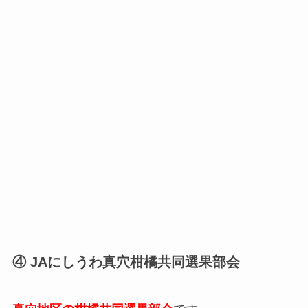
④ JAにしうわ真穴柑橘共同選果部会