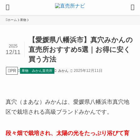
ホーム
果物
【愛媛県八幡浜市】真穴みかんの
2025
直売所おすすめ5選｜お得に安く
12/11
買う方法
PR
2025年12月11日
果物
みかん直売所
みかん
真穴（まあな）みかんは、愛媛県八幡浜市真穴地
区で栽培される高級ブランドみかんです。
段々畑で栽培され、太陽の光をたっぷり浴びて育