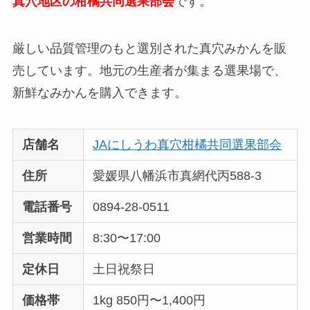
真穴地区の柑橘共同選果部会
です。
厳しい品質管理のもと選別された真穴みかんを販
売しています。地元の生産者が集まる選果場で、
新鮮なみかんを購入できます。
店舗名
JAにしうわ真穴柑橘共同選果部会
住所
愛媛県八幡浜市真網代丙588-3
電話番号
0894-28-0511
営業時間
8:30〜17:00
定休日
土日祝祭日
価格帯
1kg 850円〜1,400円